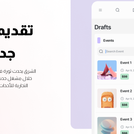
تقديم
جد
الشرق يحدث ثورة ف
خلال مشغل حدث ا