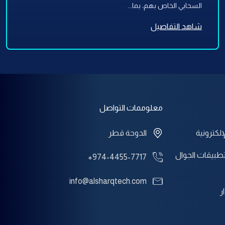
السحابي الخاص بهم، بما...
شاهد التفاصيل
معلوممات التواصل
إلكترونية
الدوحة قطر
طبيقات الجوال
+974-4455-7717
info@alsharqtech.com
ر