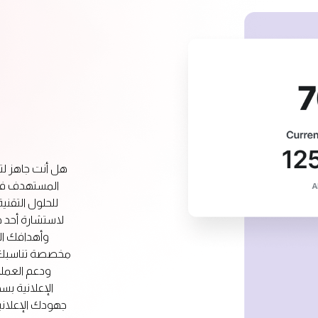
هل أنت جاهز لت
المستهدف في 
للحلول التقني
لاستشارة أحد خب
وأهدافك الت
مخصصة تناسبك. م
ودعم العملا
الإعلانية بس
جهودك الإعلانية