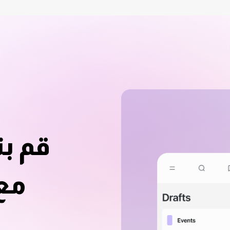
قم ب
مع