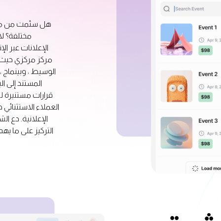
هل سئمت من متا
مختلفة؟ لا 
الإعلانات عبر ا
مركز مركزي حيث 
الوسيط ، وبينماج ،
المستند إلى ال
قرارات مستنيرة ل
العملاء الاستثنائي 
الإعلانية. دع ا
التركيز على ما يهم