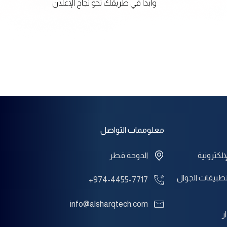
وابدأ في طريقك نحو نجاح الإعلان
معلوممات التواصل
إلكترونية
الدوحة قطر
طبيقات الجوال
+974-4455-7717
info@alsharqtech.com
ر