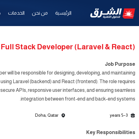
الرئيسية
من نحن
الخدمات
ح
Full Stack Developer (Laravel & React)
Job Purpose
er will be responsible for designing, developing, and maintaining
 using Laravel (backend) and React (frontend). The role requires
g secure APIs, responsive user interfaces, and ensuring seamless
integration between front-end and back-end systems.
Doha, Qatar
3–5 years
Key Responsibilities