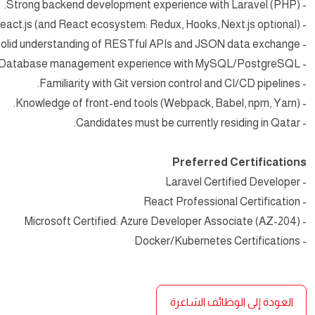
- Strong backend development experience with Laravel (PHP).
- Proficiency in React.js (and React ecosystem: Redux, Hooks, Next.js optional).
- Solid understanding of RESTful APIs and JSON data exchange.
- Database management experience with MySQL/PostgreSQL.
- Familiarity with Git version control and CI/CD pipelines.
- Knowledge of front-end tools (Webpack, Babel, npm, Yarn).
- Candidates must be currently residing in Qatar.
Preferred Certifications
- Laravel Certified Developer
- React Professional Certification
- Microsoft Certified: Azure Developer Associate (AZ-204)
- Docker/Kubernetes Certifications
العودة إلى الوظائف الشاغرة