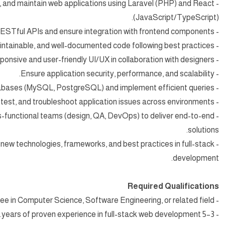
p, and maintain web applications using Laravel (PHP) and React
(JavaScript/TypeScript).
- Build and optimize RESTful APIs and ensure integration with frontend components.
- Write clean, maintainable, and well-documented code following best practices.
- Implement responsive and user-friendly UI/UX in collaboration with designers.
- Ensure application security, performance, and scalability.
- Manage databases (MySQL, PostgreSQL) and implement efficient queries.
- Debug, test, and troubleshoot application issues across environments.
oss-functional teams (design, QA, DevOps) to deliver end-to-end
solutions.
 new technologies, frameworks, and best practices in full-stack
development.
Required Qualifications
- Bachelor’s degree in Computer Science, Software Engineering, or related field.
- 3–5 years of proven experience in full-stack web development.