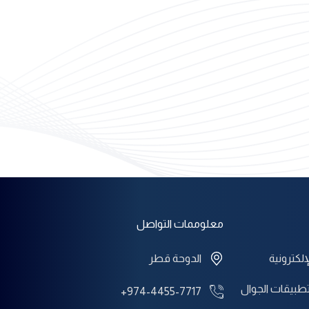
معلوممات التواصل
إلكترونية
الدوحة قطر
طبيقات الجوال
+974-4455-7717